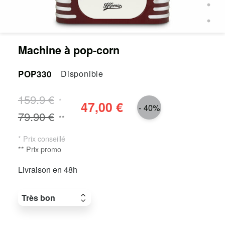
Machine à pop-corn
POP330
Disponible
159.9 €
*
47,00 €
- 40%
79.90 €
**
* Prix conseillé
** Prix promo
Livraison en 48h