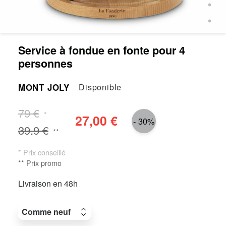
Service à fondue en fonte pour 4
personnes
MONT JOLY
Disponible
79 €
*
27,00 €
- 30%
39.9 €
**
* Prix conseillé
** Prix promo
Livraison en 48h