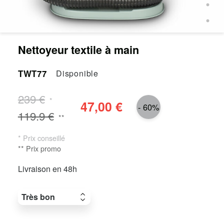
Nettoyeur textile à main
TWT77
Disponible
239 €
*
47,00 €
- 60%
119.9 €
**
* Prix conseillé
** Prix promo
Livraison en 48h