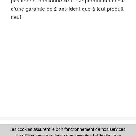
pas le bon fonctionnement. Ce produit bénéficie
d’une garantie de 2 ans identique à tout produit
neuf.
Les cookies assurent le bon fonctionnement de nos services.
Ajouter au panier
SUIVEZ-NOUS SUR
En utilisant ces derniers, vous acceptez l'utilisation des