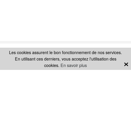
Les cookies assurent le bon fonctionnement de nos services.
Rupture de stock
SUIVEZ-NOUS SUR
En utilisant ces derniers, vous acceptez l'utilisation des
cookies.
En savoir plus
LA MARQUE
SITE H.KOENIG
SAV
PIÈCES DÉTACHÉES
MENTIONS LÉGALES
CONDITIONS GÉNÉRALES
CONTACT