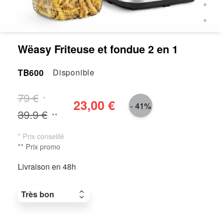
Wëasy Friteuse et fondue 2 en 1
TB600
Disponible
79 €
*
23,00 €
- 41%
39.9 €
**
* Prix conseillé
** Prix promo
Livraison en 48h