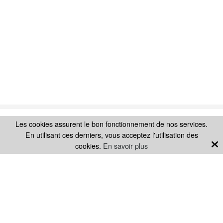
Les cookies assurent le bon fonctionnement de nos services.
Rupture de stock
SUIVEZ-NOUS SUR
En utilisant ces derniers, vous acceptez l'utilisation des
cookies.
En savoir plus
LA MARQUE
SITE H.KOENIG
SAV
PIÈCES DÉTACHÉES
MENTIONS LÉGALES
CONDITIONS GÉNÉRALES